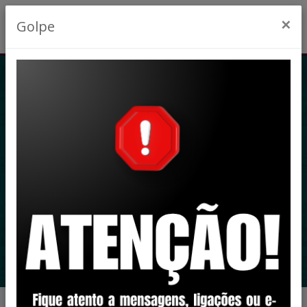
×
Golpe
FINANÇAS E
INVESTIMENTOS >
CONTRIBUIÇÃO
PREVIDENCIÁRIA >
COMPENSAÇÃO
PREVIDENCIÁ
Início