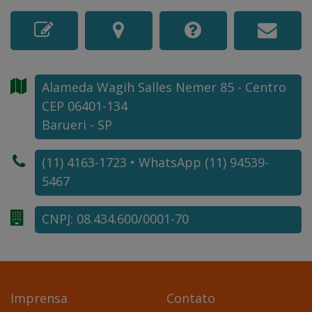
Alameda Wagih Salles Nemer
85
- Centro
CEP 06401-134
Barueri - SP
(11) 4163-1723 • WhatsApp (11) 94539-
5467
CNPJ: 08.434.600/0001-70
Imprensa
Contato