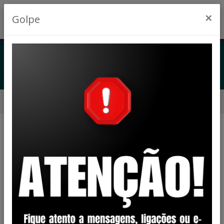
×
Golpe
LEGISLAÇÃO
Início
Legislação
Filtro
VIGENTE
STATUS:
LEI COMPLEMENTAR
CATEGORIA: