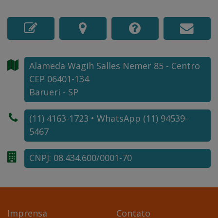
Alameda Wagih Salles Nemer
85
- Centro
CEP 06401-134
Barueri - SP
(11) 4163-1723 • WhatsApp (11) 94539-
5467
CNPJ: 08.434.600/0001-70
Imprensa
Contato