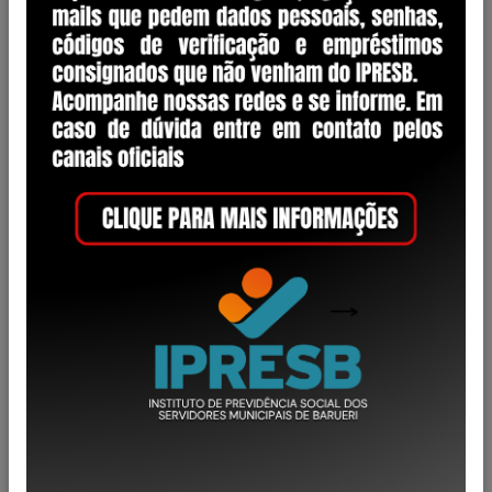
2012
ANO:
Categoria
Decreto
1
Lei Complementar
28
Lei Ordinária
1
Portaria
17
Regimento Interno
2
Resolução
50