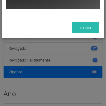
Status
FECHAR
Eficácia Temporária
9
Revogado
12
Revogado Parcialmente
1
Vigente
56
Ano